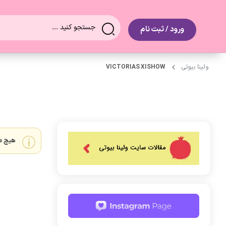
0
ورود / ثبت نام
ولینا بیوتی
VICTORIAS XISHOW
هیچ م