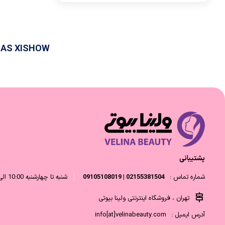
IAS XISHOW
پشتیبانی
شماره تماس :
02155381504 | 09105108019
شنبه تا چهارشنبه 10:00 الی 18:00 و پنجشنبه 10:00 الی 14:00
تهران ، فروشگاه اینترنتی ولینا بیوتی
آدرس ایمیل :
info[at]velinabeauty.com