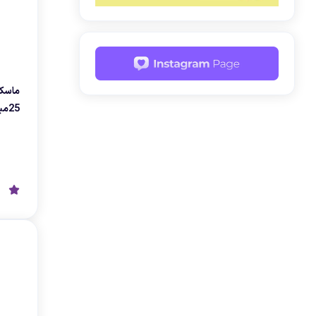
ماسک
25میل مناسب پوست نرمال تا خشک