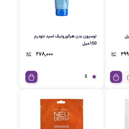
گان نئودرم 150میل
لوسیون بدن هیالورونیک اسید نئودرم
150میل
۲۷۸,۰۰۰
۲۹۹
5