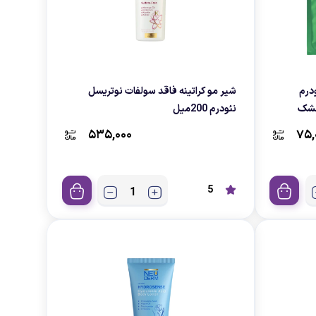
درم
شیر مو کراتینه فاقد سولفات نوتریسل
نئودرم 200میل
۵۳۵,۰۰۰
۷۵,
5