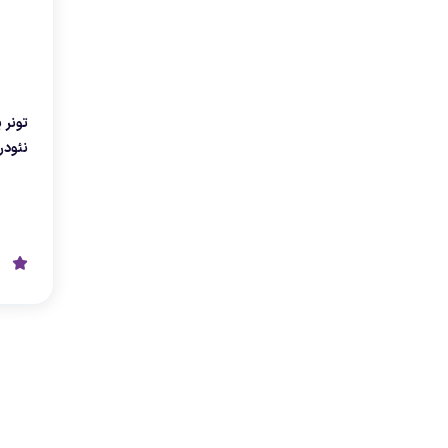
تونر 
نئودرم 00