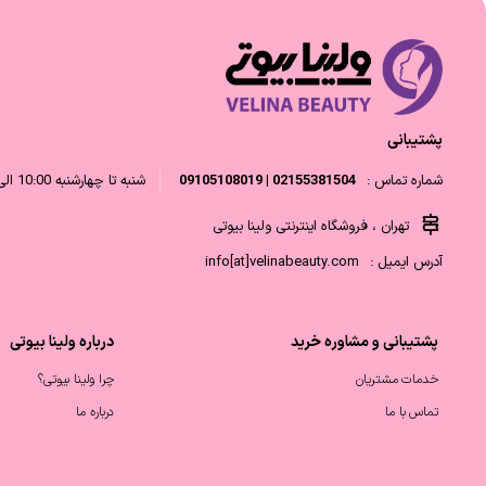
پشتیبانی
شماره تماس :
02155381504 | 09105108019
شنبه تا چهارشنبه 10:00 الی 18:00 و پنجشنبه 10:00 الی 14:00
تهران ، فروشگاه اینترنتی ولینا بیوتی
آدرس ایمیل :
info[at]velinabeauty.com
پشتیبانی و مشاوره خرید
درباره ولینا بیوتی
خدمات مشتریان
چرا ولینا بیوتی؟
تماس با ما
درباره ما