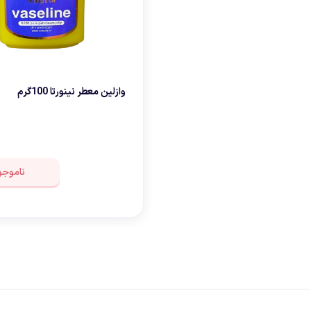
وازلین معطر نینورتا 100گرم
ناموجو