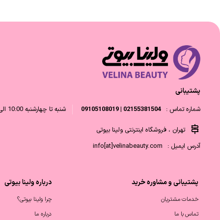
پشتیبانی
شماره تماس :
02155381504 | 09105108019
شنبه تا چهارشنبه 10:00 الی 18:00 و پنجشنبه 10:00 الی 14:00
تهران ، فروشگاه اینترنتی ولینا بیوتی
آدرس ایمیل :
info[at]velinabeauty.com
پشتیبانی و مشاوره خرید
درباره ولینا بیوتی
خدمات مشتریان
چرا ولینا بیوتی؟
تماس با ما
درباره ما