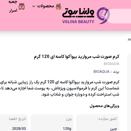
جعبه
محصولات
اسرار
فرصت آخر
محصولات شگفت انگیز
مراقبت پوست
کرم صورت شب مرواريد بیوآکوا کاسه ای 120 گرم
BIOAQUA
لوازم آرایشی
برند :
BIOAQUA
مراقبت و زیبایی مو
کرم صورت شب مرواريد بیوآکوا کاسه ای 120 گرم یک راز زیبایی ش
شماست! این کرم با فرمولاسیون ویژه‌اش، به پوست شما اجازه می‌دهد تا 
شب استراحت کرده و دوباره جوان و شاداب شود.
لوازم بهداشتی
ویژگی‌های محصول
کشور سازنده
وزن
تاریخ انقضا
چین
120g
2028/03