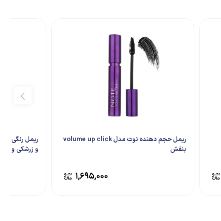
ریمل حجم دهنده نوت مدل volume up click
بنفش
و زرشکی و قهوه
۱,۶۹۵,۰۰۰