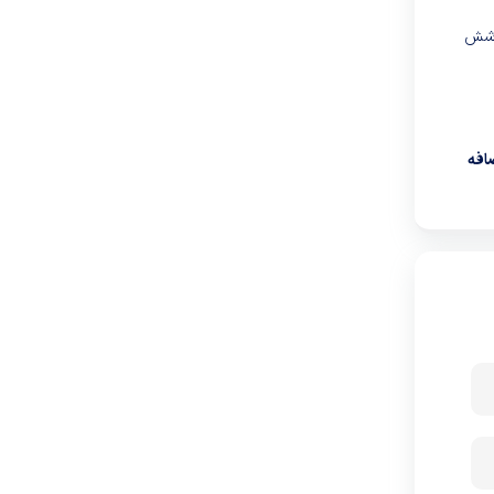
پوشش
افه