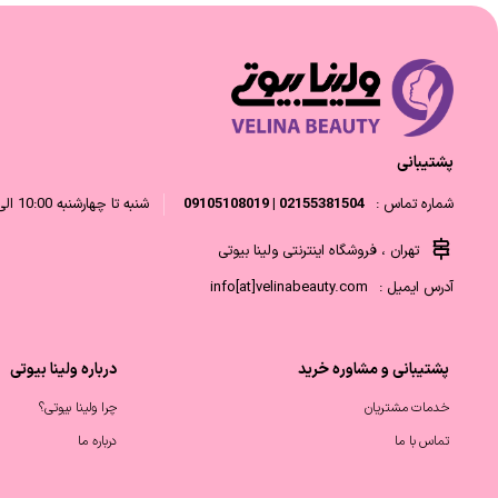
پشتیبانی
شماره تماس :
02155381504 | 09105108019
شنبه تا چهارشنبه 10:00 الی 18:00 و پنجشنبه 10:00 الی 14:00
تهران ، فروشگاه اینترنتی ولینا بیوتی
آدرس ایمیل :
info[at]velinabeauty.com
پشتیبانی و مشاوره خرید
درباره ولینا بیوتی
خدمات مشتریان
چرا ولینا بیوتی؟
تماس با ما
درباره ما