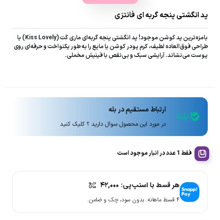
پد انگشتی پنجه گربه ای فانتزی
بامزه‌ترین پد کوشن موجود! پد انگشتی پنجه گربه‌ای ماری کَت (Kiss Lovely) با
طراحی فوق‌العاده لطیف، کرم پودر کوشن یا مایع را به طور یکنواخت و حرفه‌ای روی
پوست می‌نشاند. آرایشی سبک و بی‌نقص با فینیش مخملی.
ارتباط مستقیم در بله
در مورد این محصول سوال دارید ؟ کلیک کنید
فقط 1 عدد در انبار موجود است
هر قسط با اسنپ‌پی:
۴۲,۰۰۰
۴ قسط ماهانه. بدون سود، چک و ضامن.