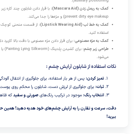
auxiliary positioning).
کمک به ریمل زدن (Mascara Aid):
prevent dirty eye makeup) و مژه‌ها را جدا می‌کند.
کمک به خط لب (Lipstick Wearing Aid):
از قسمت منحنی کوچک آن م
استفاده کنید.
کمک به مژه مصنوعی:
برای قرار دادن مژه مصنوعی با دقت بالا کاربرد دارد ( efficiency to prevent hand shake
طراحی زیر چشم:
می‌شود.
نکات استفاده از شابلون آرایش چشم :
تمیز کردن:
پس از هر بار استفاده، برای جلوگیری از انتقال آلود
ثبات:
برای جلوگیری از لرزش دست، شابلون را محکم روی پوست نگ
انتخاب رنگ:
موجود در ترکیب رنگ‌های
صورتی و سفید
که ظاهر
دقت، سرعت و تقارن را به آرایش چشم‌های خود هدیه دهید! همین حالا
ببرید!