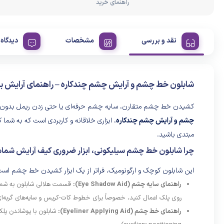
راهنمای خرید
نقد و بررسی
مشخصات
دیدگاه 
شابلون خط چشم و آرایش چشم چندکاره – راهنمای آرایش ب
کشیدن خط چشم متقارن، سایه چشم حرفه‌ای یا حتی زدن ریمل بدون ک
چشم و آرایش چشم چندکاره
، ابزاری خلاقانه و کاربردی است که به شما
مبتدی باشید.
چرا شابلون خط چشم سیلیکونی، ابزار ضروری کیف آرایش شم
این شابلون کوچک و ارگونومیک، فراتر از یک ابزار کشیدن خط چشم است 
راهنمای سایه چشم (Eye Shadow Aid):
روی پلک اعمال کنید، خصوصاً برای خطوط کات-کریس و سایه‌های گربه‌ای
راهنمای خط چشم (Eyeliner Applying Aid):