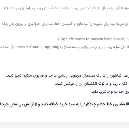
با قرار دادن شابلون چند کاره زیر مژه‌ها (زیر پلک باز)، از کثیف شدن پوست پلک در هنگام زدن ریمل جلوگیری می‌کند (To
ی‌توانید برای تثبیت رژ لب مایع یا کشیدن خط لب برای جلوگیری از بیرون زدن رنگ
High).
برای کشیدن بِلِدینگ (Painting Lying Silkworm) یا اعمال سایه روشن زیر چشم برای برجسته‌سازی (er/Contour applying
گی‌ها، شابلون را با یک دستمال مرطوب آرایشی یا آب و صابون ملایم تمیز کنید.
ه دارید و با نوک انگشتان آن را فیکس کنید.
ی جذاب و فانتزی دارد.
 شابلون خط چشم چندکاره را به سبد خرید اضافه کنید و از آرایش بی‌نقص خود 