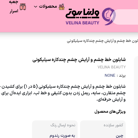
جعبه
محصولات
اسرار
فرصت آخر
محصولات شگفت انگیز
ون خط چشم و آرایش چشم چندکاره سیلیکونی
مراقبت پوست
شابلون خط چشم و آرایش چشم چندکاره سیلیکونی
VELINA BEAUTY
لوازم آرایشی
برند :
NONE
مراقبت و زیبایی مو
شابلون خط چشم و آرایش چشم چندکاره سیلیکونی
(۵ در ۱) برای کشید
چشم متقارن، سایه، ریمل زدن بدون کثیفی و خط لب. ابزاری ایده‌آل برای 
و آرایش حرفه‌ای.
لوازم بهداشتی
ویژگی‌های محصول
کشور سازنده
نحوه ارسال رنگ
چین
به صورت رندوم