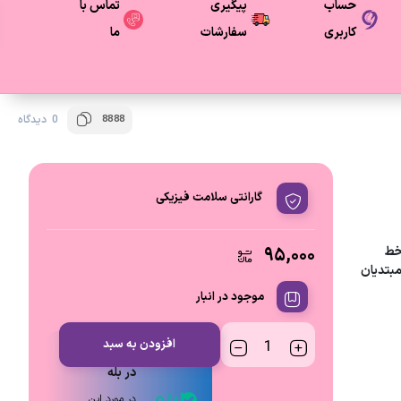
حساب
پیگیری
تماس با
کاربری
سفارشات
ما
8888
0 دیدگاه
گارانتی سلامت فیزیکی
ن خط
۹۵,۰۰۰
مبتدیان
موجود در انبار
افزودن به سبد
ارتباط مستقیم
در بله
در مورد این