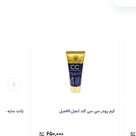
کرم پودر سی سی گلد آنجل 60میل
پالت سایه چشم جی جی بیر
۶۵۰,۰۰۰