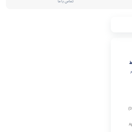
تماس با ما
ط
ر
قسمت هلالی شابلون به شما این امکان را می‌دهد که سایه چشم را با دقت بالا و تنها در یک حرکت (Done in one go)
Apply Eyel