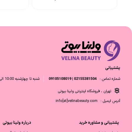
پشتیبانی
شماره تماس :
02155381504 | 09105108019
شنبه تا چهارشنبه 10:00 الی 18:00 و پنجشنبه 10:00 الی 14:00
تهران ، فروشگاه اینترنتی ولینا بیوتی
آدرس ایمیل :
info[at]velinabeauty.com
پشتیبانی و مشاوره خرید
درباره ولینا بیوتی