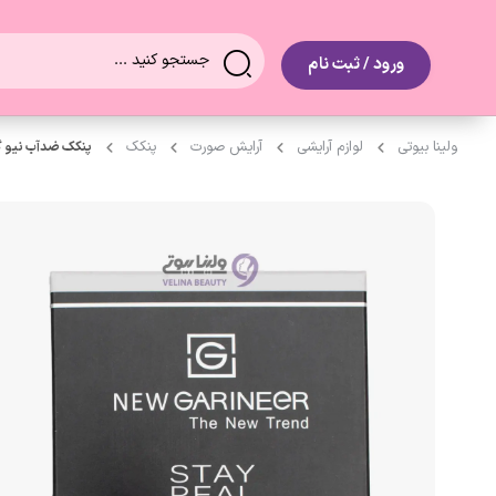
0
ورود / ثبت نام
ولینا بیوتی
لوازم آرایشی
آرایش صورت
پنکک
پنکک ضدآب نیو گارنیر 16گرم مدل