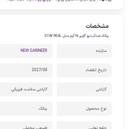
مشخصات
پنکک ضدآب نیو گارنیر 16گرم مدل STAY REAL
سازنده
NEW GARINEER
تاریخ انقضاء
2027/08
گارانتی
گارانتی سلامت فیزیکی
نوع محصول
پنکک
جلوه نهایی
طبیعی, مخملی