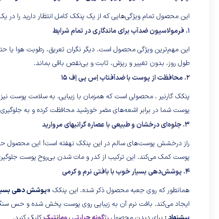
این محصول تمام ویژگی‌هایی که از یک پنکک کامل انتظار دارید را در 
۱. فرمولاسیون ضدآب برای ماندگاری در تمام شرایط
این مهم‌ترین ویژگی محصول است. دیگر نگران تعریق، رطوبت هوا یا حتی
طول روز، بدون تغییر و ریزش، ثابت و بی‌نقص باقی بماند.
۲. محافظت از پوست با ضدآفتاب اِس پی اِف ۱۵
پنکک گارنیر ، محصولی است که همزمان با زیبایی، به سلامت پوست ن
پوست شما در برابر اشعه‌های مضر خورشید محافظت کرده و به جلوگیری ا
۳. جلوه‌ای درخشان و طبیعی با عصاره گرانبهای مروارید
راز درخشش پوست‌های سالم در این پنکک نهفته است! این محصول ح
پوست کمک می‌کند. این ترکیب از کدر و مات شدن بی‌روح پوست جلوگیری
۴. پوشش‌دهی بسیار خوب با بافتی نرم و کرمی
همانطور که روی جعبه محصول ذکر شده، این پنکک
«پوشش دهی بسیار
ایجاد می‌کند. بافت نرم آن به زیبایی روی پوست پخش شده و حس سنگین
پیشنهاد :
برای دیدن محصول
رژگونه حرارتی رومانتیک
کلیک کنید.