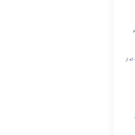
م
ه از