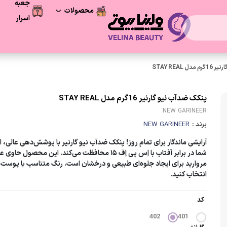
جعبه
محصولات
اسرار
فرصت آخر
محصولات شگفت انگیز
 STAY REAL
مراقبت پوست
پنکک ضدآب نیو گارنیر 16گرم مدل STAY REAL
NEW GARINEER
لوازم آرایشی
برند :
NEW GARINEER
مراقبت و زیبایی مو
آرایشی ماندگار برای تمام روز! پنکک ضدآب نیو گارنیر با پوشش‌دهی عالی، 
شما در برابر آفتاب با اِس پی اِف ۱۵ محافظت می‌کند. این محصول حاو
مروارید برای ایجاد جلوه‌ای طبیعی و درخشان است. رنگ متناسب با پوست 
لوازم بهداشتی
انتخاب کنید.
کد
402
401