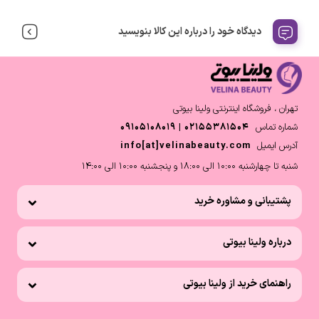
دیدگاه خود را درباره این کالا بنویسید
تهران ، فروشگاه اینترنتی ولینا بیوتی
شماره تماس
02155381504 | 09105108019
آدرس ایمیل
info[at]velinabeauty.com
شنبه تا چهارشنبه 10:00 الی 18:00 و پنجشنبه 10:00 الی 14:00
پشتیبانی و مشاوره خرید
درباره ولینا بیوتی
راهنمای خرید از ولینا بیوتی