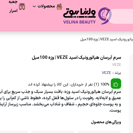
جعبه
محصولات
اسرار
فرصت آخر
محصولات شگفت انگیز
 اسید VEZE | وزه 100میل
مراقبت پوست
سرم آبرسان هیالورونیک اسید VEZE | وزه 100میل
VEZE
لوازم آرایشی
برند :
VEZE
مراقبت و زیبایی مو
100% (1) نفر از خریداران، این کالا را پیشنهاد کرده اند
سرم آبرسان هیالورونیک اسید وزه: بافت بسیار سبک و جذب سریع برای آب
لوازم بهداشتی
عمیق و لایه‌لایه. رطوبت را در سلول‌ها قفل کرده، خطوط ناشی از کم‌آبی را پ
و به پوست جلوه‌ای حجیم ، شفاف و شاداب می‌بخشد. مناسب زیرساز آرایش
پوست.
ویژگی‌های محصول