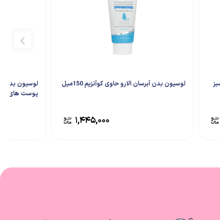
بز
لوسیون بدن آبرسان الارو حاوی کوآنزیم 150میل
پوست های خ
۱,۴۴۵,۰۰۰