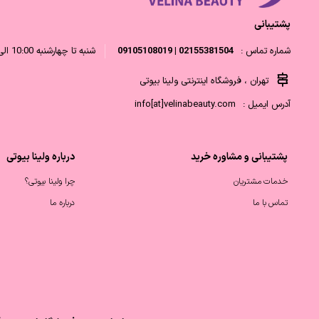
پشتیبانی
شماره تماس :
02155381504 | 09105108019
شنبه تا چهارشنبه 10:00 الی 18:00 و پنجشنبه 10:00 الی 14:00
تهران ، فروشگاه اینترنتی ولینا بیوتی
آدرس ایمیل :
info[at]velinabeauty.com
پشتیبانی و مشاوره خرید
درباره ولینا بیوتی
خدمات مشتریان
چرا ولینا بیوتی؟
تماس با ما
درباره ما