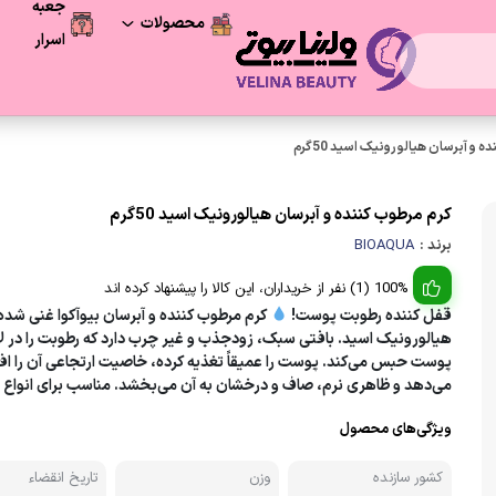
جعبه
محصولات
اسرار
فرصت آخر
محصولات شگفت انگیز
 و آبرسان هیالورونیک اسید 50گرم
مراقبت پوست
کرم مرطوب کننده و آبرسان هیالورونیک اسید 50گرم
برند :
BIOAQUA
لوازم آرایشی
100% (1) نفر از خریداران، این کالا را پیشنهاد کرده اند
مراقبت و زیبایی مو
قفل کننده رطوبت پوست!
کرم مرطوب کننده و آبرسان بیوآکوا غنی شده 
هیالورونیک اسید. بافتی سبک، زودجذب و غیر چرب دارد که رطوبت را در لا
لوازم بهداشتی
پوست حبس می‌کند. پوست را عمیقاً تغذیه کرده، خاصیت ارتجاعی آن را ا
می‌دهد و ظاهری نرم، صاف و درخشان به آن می‌بخشد. مناسب برای انواع
ویژگی‌های محصول
کشور سازنده
وزن
تاریخ انقضاء