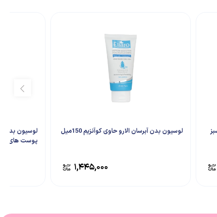
بز
لوسیون بدن آبرسان الارو حاوی کوآنزیم 150میل
پوست های خ
۱,۴۴۵,۰۰۰