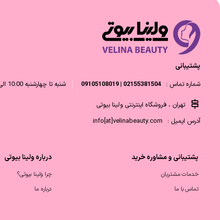
پشتیبانی
شماره تماس :
02155381504 | 09105108019
شنبه تا چهارشنبه 10:00 الی 18:00 و پنجشنبه 10:00 الی 14:00
تهران ، فروشگاه اینترنتی ولینا بیوتی
آدرس ایمیل :
info[at]velinabeauty.com
پشتیبانی و مشاوره خرید
درباره ولینا بیوتی
خدمات مشتریان
چرا ولینا بیوتی؟
تماس با ما
درباره ما