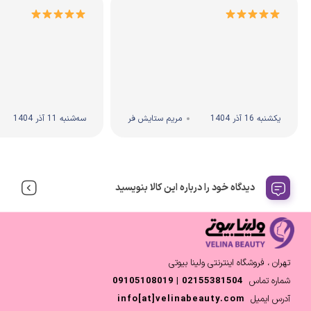
یکشنبه 16 آذر 1404
مریم ستایش فر
سه‌شنبه 11 آذر 1404
دیدگاه خود را درباره این کالا بنویسید
تهران ، فروشگاه اینترنتی ولینا بیوتی
شماره تماس
02155381504 | 09105108019
آدرس ایمیل
info[at]velinabeauty.com