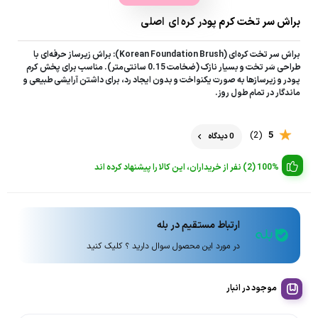
براش سر تخت کرم پودر کره ای اصلی
براش سر تخت کره‌ای (Korean Foundation Brush): براش زیرساز حرفه‌ای با
طراحی سَر تخت و بسیار نازک (ضخامت 0.15 سانتی‌متر). مناسب برای پخش کرم
پودر و زیرسازها به صورت یکنواخت و بدون ایجاد رد، برای داشتن آرایشی طبیعی و
ماندگار در تمام طول روز.
(2)
5
0 دیدگاه
100% (2) نفر از خریداران، این کالا را پیشنهاد کرده اند
ارتباط مستقیم در بله
در مورد این محصول سوال دارید ؟ کلیک کنید
موجود در انبار