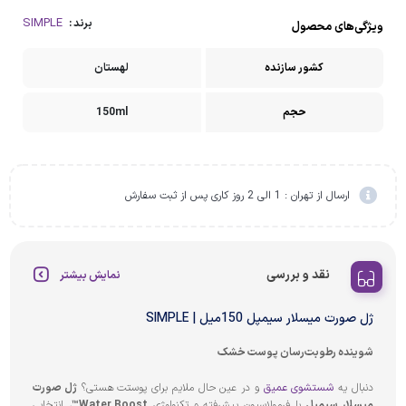
SIMPLE
برند :
ویژگی‌های محصول
کشور سازنده
لهستان
حجم
150ml
ارسال از تهران : 1 الی 2 روز کاری پس از ثبت سفارش
نقد و بررسی
نمایش بیشتر
ژل صورت میسلار سیمپل 150میل | SIMPLE
شوینده رطوبت‌رسان پوست خشک
دنبال یه
شستشوی عمیق
و در عین حال ملایم برای پوستت هستی؟
ژل صورت
میسلار سیمپل
با فرمولاسیون پیشرفته و تکنولوژی
Water Boost™
، انتخابی