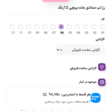
رژ لب مدادی مات پیچی 12رنگ
کد
12
11
10
09
08
07
06
05
04
03
02
01
گارانتی
گارانتی سلامت فیزیکی
موجود در انبار
هر قسط با اسنپ‌پی:
۹۸,۷۵۰
۴ قسط ماهانه. بدون سود، چک و ضامن.