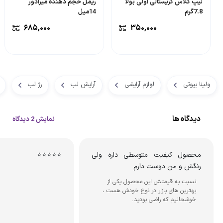
لیپ گلاس کریستالی اولی بولا
ریمل حجم دهنده میرادور
7.8گرم
14میل
۶۸۵,۰۰۰
۳۵۰,۰۰۰
ولینا بیوتی
لوازم آرایشی
آرایش لب
رژ لب
دیدگاه ها
نمایش 2 دیدگاه
محصول کیفیت متوسطی داره ولی
⭐⭐⭐⭐⭐
رنگش و من دوست دارم
نسبت به قیمتش این محصول یکی از
بهترین های بازار در نوع خودش هست ،
خوشحالیم که راضی بودید.