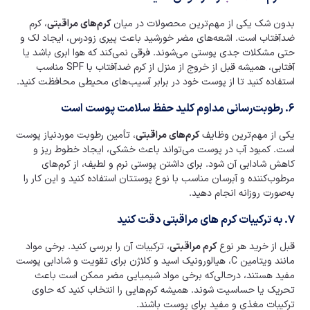
بدون شک یکی از مهم‌ترین محصولات در میان
کرم‌های مراقبتی
، کرم
ضدآفتاب است. اشعه‌های مضر خورشید باعث پیری زودرس، ایجاد لک و
حتی مشکلات جدی پوستی می‌شوند. فرقی نمی‌کند که هوا ابری باشد یا
آفتابی، همیشه قبل از خروج از منزل از کرم ضدآفتاب با SPF مناسب
استفاده کنید تا از پوست خود در برابر آسیب‌های محیطی محافظت کنید.
۶. رطوبت‌رسانی مداوم کلید حفظ سلامت پوست است
یکی از مهم‌ترین وظایف
کرم‌های مراقبتی
، تأمین رطوبت موردنیاز پوست
است. کمبود آب در پوست می‌تواند باعث خشکی، ایجاد خطوط ریز و
کاهش شادابی آن شود. برای داشتن پوستی نرم و لطیف، از کرم‌های
مرطوب‌کننده و آبرسان مناسب با نوع پوستتان استفاده کنید و این کار را
به‌صورت روزانه انجام دهید.
۷. به ترکیبات کرم های مراقبتی دقت کنید
قبل از خرید هر نوع
کرم مراقبتی
، ترکیبات آن را بررسی کنید. برخی مواد
مانند ویتامین C، هیالورونیک اسید و کلاژن برای تقویت و شادابی پوست
مفید هستند، درحالی‌که برخی مواد شیمیایی مضر ممکن است باعث
تحریک یا حساسیت شوند. همیشه کرم‌هایی را انتخاب کنید که حاوی
ترکیبات مغذی و مفید برای پوست باشند.